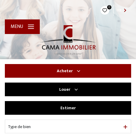
0
FR
MENU
Acheter
Louer
De l'ancien
Estimer
à l'année
Type de bien