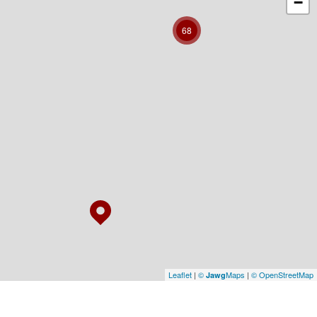
−
68
Leaflet
|
©
Maps
|
© OpenStreetMap
Jawg