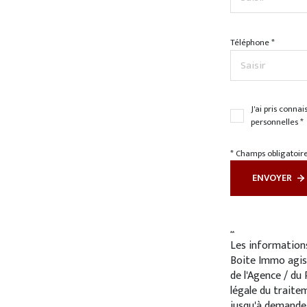
Téléphone *
J'ai pris conna
personnelles *
* Champs obligatoir
ENVOYER
**
Les informations
Boite Immo agis
de l'Agence / du
légale du traite
jusqu'à demande 