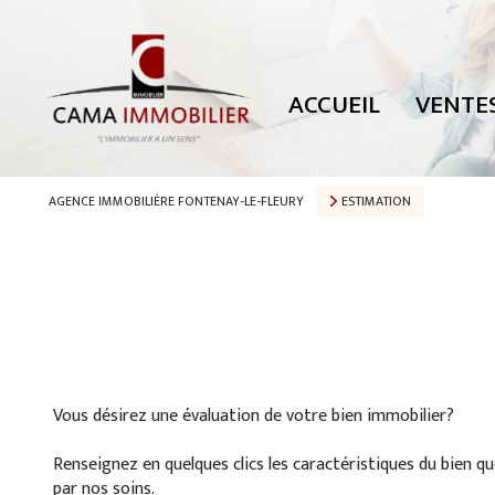
TOUTES NOS
MAISONS
ACCUEIL
VENTE
APPARTEMEN
PARKING
TERRAINS
AGENCE IMMOBILIÈRE FONTENAY-LE-FLEURY
ESTIMATION
AUTRES
Vous désirez une évaluation de votre bien immobilier?
Renseignez en quelques clics les caractéristiques du bien q
par nos soins.