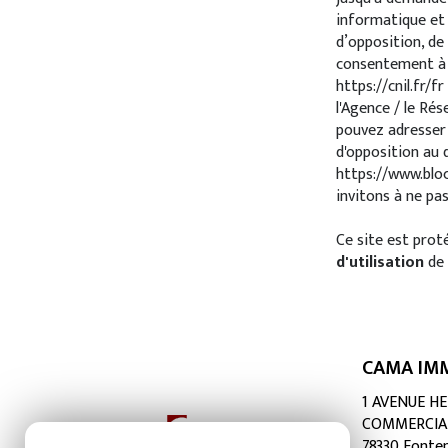
informatique et l
d’opposition, de
consentement à 
https://cnil.fr/fr
l'Agence / le Ré
pouvez adresser 
d'opposition au d
https://www.bloc
invitons à ne pas
Ce site est pro
d'utilisation
de 
CAMA IMM
1 AVENUE H
COMMERCIA
78330
Fonten