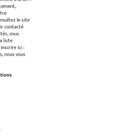
acement,
otre
sultez le site
oir contacté
ctés, vous
 liste
scrire ici :
s, nous vous
tions
e