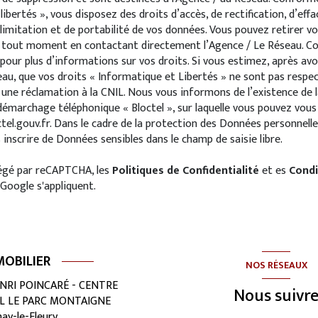
ibertés », vous disposez des droits d’accès, de rectification, d’eff
 limitation et de portabilité de vos données. Vous pouvez retirer v
tout moment en contactant directement l’Agence / Le Réseau. Con
pour plus d’informations sur vos droits. Si vous estimez, après av
seau, que vos droits « Informatique et Libertés » ne sont pas respe
une réclamation à la CNIL. Nous vous informons de l’existence de la
émarchage téléphonique « Bloctel », sur laquelle vous pouvez vous in
tel.gouv.fr
. Dans le cadre de la protection des Données personnelle
 inscrire de Données sensibles dans le champ de saisie libre.
tégé par reCAPTCHA, les
Politiques de Confidentialité
et es
Condi
Google s'appliquent.
OBILIER
NOS RÉSEAUX
ENRI POINCARÉ - CENTRE
Nous suivr
L LE PARC MONTAIGNE
ay-le-Fleury