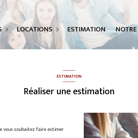
 ANNONCES
TOUTES NOS ANNONCES
S
LOCATIONS
ESTIMATION
NOTRE
TS
MAISONS
APPARTEMENTS
ESTIMATION
Réaliser une estimation
ue vous souhaitez faire estimer