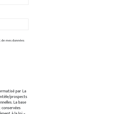
ent de mes données
formatisé par La
entèle/prospects
nelles. La base
nt conservées
ment à la loi «