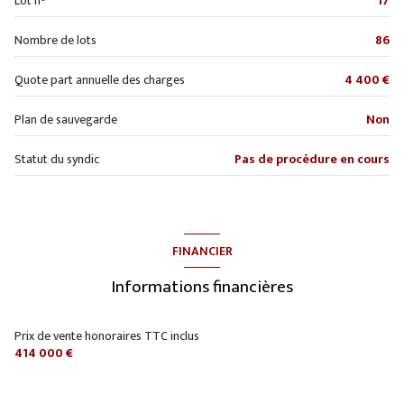
Lot n°
17
visiophone
Nombre de lots
86
quartier Bas Buc
Quote part annuelle des charges
4 400 €
Plan de sauvegarde
Non
Statut du syndic
Pas de procédure en cours
FINANCIER
Informations financières
Prix de vente honoraires TTC inclus
414 000 €