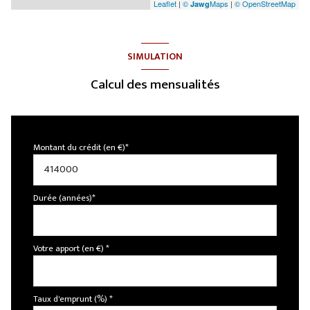
Leaflet
|
©
Maps
|
© OpenStreetMap
Jawg
SIMULATION
Calcul des mensualités
Montant du crédit (en €)*
Durée (années)*
Votre apport (en €) *
Taux d'emprunt (%) *