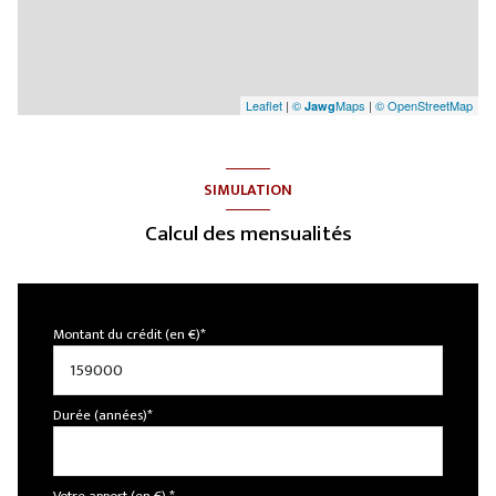
Leaflet
|
©
Maps
|
© OpenStreetMap
Jawg
SIMULATION
Calcul des mensualités
Montant du crédit (en €)*
Durée (années)*