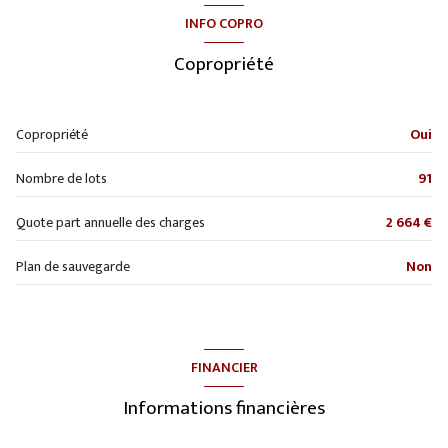
cuisine américaine (semi-équipée)
INFO COPRO
Chauffage collectif : radiateur (gaz)
Copropriété
exposition Est-Ouest
Copropriété
Oui
2 étage(s)
Nombre de lots
91
ascenseur
Quote part annuelle des charges
2 664 €
vue JARDIN
Plan de sauvegarde
Non
terrasse
interphone
FINANCIER
Informations financières
accès handicapé