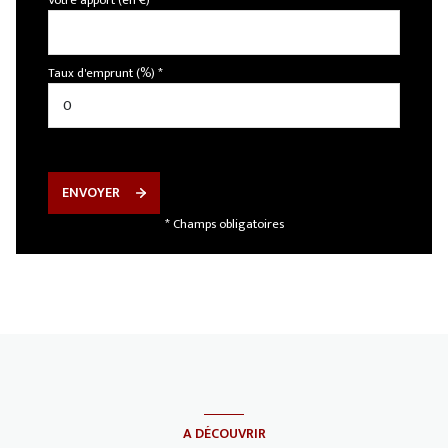
Votre apport (en €) *
Taux d'emprunt (%) *
ENVOYER
* Champs obligatoires
A DÉCOUVRIR