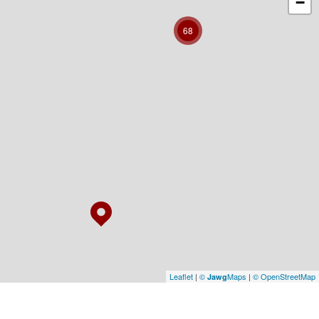
−
68
Leaflet
|
©
Maps
|
© OpenStreetMap
Jawg