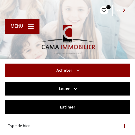
0
FR
MENU
Acheter
Louer
De l'ancien
Estimer
à l'année
Type de bien