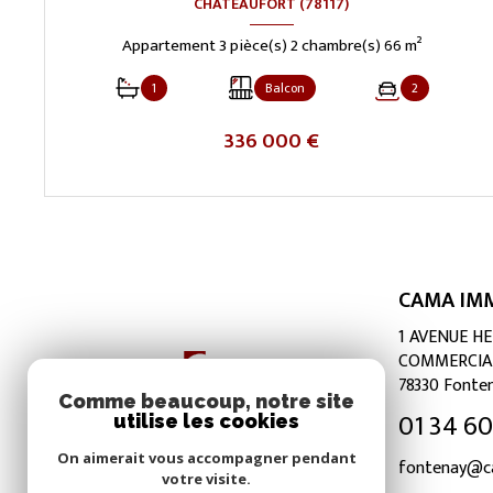
CHÂTEAUFORT (78117)
Appartement 3 pièce(s) 2 chambre(s) 66 m²
1
Balcon
2
336 000 €
VOIR LE BIEN
CAMA IMM
1 AVENUE H
COMMERCIA
78330
Fonten
Comme beaucoup, notre site
01 34 60 
utilise les cookies
On aimerait vous accompagner pendant
fontenay@c
votre visite.