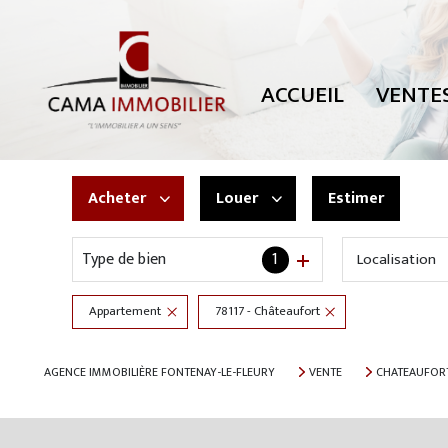
TOUTES NOS
MAISONS
ACCUEIL
VENTE
APPARTEMEN
PARKING
TERRAINS
Acheter
Louer
Estimer
AUTRES
Type de bien
1
Localisation
De l'ancien
à l'année
Appartement
78117 - Châteaufort
AGENCE IMMOBILIÈRE FONTENAY-LE-FLEURY
VENTE
CHATEAUFOR