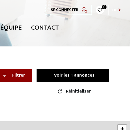
0
SE CONNECTER
FR
 ÉQUIPE
CONTACT
Filtrer
Voir les
1
annonces
Réinitialiser
+