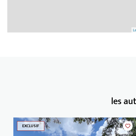
Le
les au
EXCLUSIF