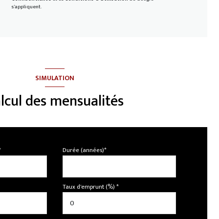
s'appliquent.
SIMULATION
lcul des mensualités
*
Durée (années)*
Taux d'emprunt (%) *