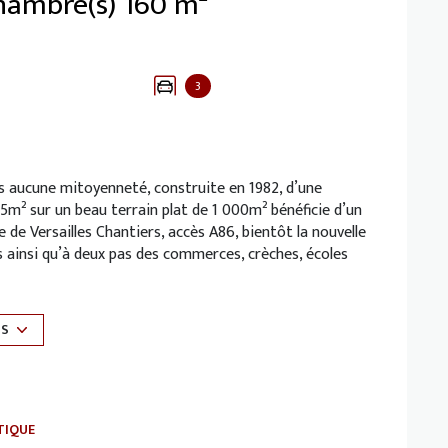
Maison 6 pièce(s) 4 chambre(s) 160 m²
3
ns aucune mitoyenneté, construite en 1982, d’une
5m² sur un beau terrain plat de 1 000m² bénéficie d’un
e Versailles Chantiers, accès A86, bientôt la nouvelle
rs ainsi qu’à deux pas des commerces, crèches, écoles
ement 5 mn en voiture). Elle offre des espaces de vie
US
e de vie lumineuse de 43m², agrémentée d’une cheminée
ud avec store banne motorisé ainsi que plusieurs
ent arboré. La cuisine semi-ouverte de 10,32m²
ment avec placards intégrés dessert une chambre
lettes indépendantes avec lave-mains.
TIQUE