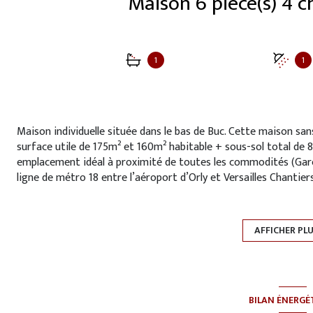
1
1
Maison individuelle située dans le bas de Buc. Cette maison sa
surface utile de 175m² et 160m² habitable + sous-sol total de 8
emplacement idéal à proximité de toutes les commodités (Gare d
ligne de métro 18 entre l’aéroport d’Orly et Versailles Chantie
maternelle et élémentaire, collège et lycée international à seul
spacieux et de nombreux rangements.
AFFICHER PL
Au rez-de-chaussée, une belle entrée dessert une grande pièc
à insert, donnant accès à une terrasse de 45m² exposée plein s
ouvertures sur des balcons avec vue sur un jardin magnifiquem
entièrement équipée est agréable et fonctionnelle. Un dégage
(9m²) avec une salle de douche à l’italienne (2,73m²) et des toi
BILAN ÉNERGÉ