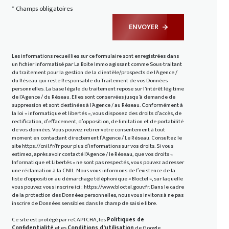
* Champs obligatoires
ENVOYER
Les informations recueillies sur ce formulaire sont enregistrées dans
un fichier informatisé par La Boite Immo agissant comme Sous-traitant
du traitement pour la gestion de la clientèle/prospects de l'Agence /
du Réseau qui reste Responsable du Traitement de vos Données
personnelles. La base légale du traitement repose sur l'intérêt légitime
de l'Agence / du Réseau. Elles sont conservées jusqu'à demande de
suppression et sont destinées à l'Agence / au Réseau. Conformément à
la loi « informatique et libertés », vous disposez des droits d’accès, de
rectification, d’effacement, d’opposition, de limitation et de portabilité
de vos données. Vous pouvez retirer votre consentement à tout
moment en contactant directement l’Agence / Le Réseau. Consultez le
site
https://cnil.fr/fr
pour plus d’informations sur vos droits. Si vous
estimez, après avoir contacté l'Agence / le Réseau, que vos droits «
Informatique et Libertés » ne sont pas respectés, vous pouvez adresser
une réclamation à la CNIL. Nous vous informons de l’existence de la
liste d'opposition au démarchage téléphonique « Bloctel », sur laquelle
vous pouvez vous inscrire ici :
https://www.bloctel.gouv.fr
. Dans le cadre
de la protection des Données personnelles, nous vous invitons à ne pas
inscrire de Données sensibles dans le champ de saisie libre.
Ce site est protégé par reCAPTCHA, les
Politiques de
Confidentialité
et es
Conditions d'utilisation
de Google