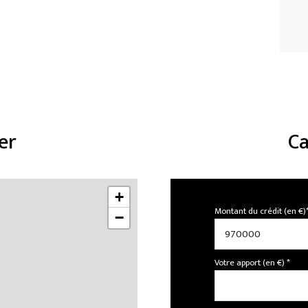
er
Ca
+
Montant du crédit (en €)
−
Votre apport (en €) *