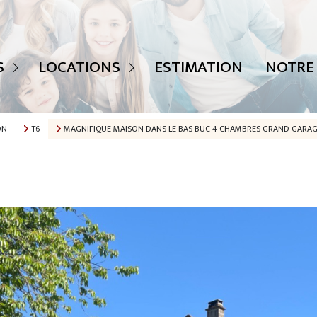
 ANNONCES
TOUTES NOS ANNONCES
S
LOCATIONS
ESTIMATION
NOTRE
TS
MAISONS
APPARTEMENTS
ON
T6
MAGNIFIQUE MAISON DANS LE BAS BUC 4 CHAMBRES GRAND GARAGE