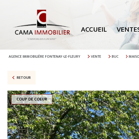
TOUTES NOS
MAISONS
ACCUEIL
VENTE
APPARTEMEN
PARKING
TERRAINS
AGENCE IMMOBILIÈRE FONTENAY-LE-FLEURY
VENTE
BUC
MAIS
AUTRES
RETOUR
COUP DE COEUR