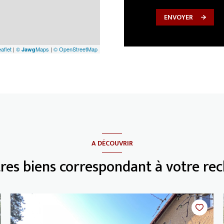
ENVOYER
aflet
|
©
Maps
|
© OpenStreetMap
Jawg
A DÉCOUVRIR
tres biens correspondant à votre re