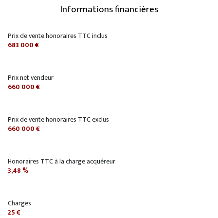
construit en 1980
Informations financières
Les informations sur les risques auxquels ce bien est exposé sont
cuisine séparée (équipée)
disponibles sur le site
Géorisques
Prix de vente honoraires TTC inclus
683 000 €
Chauffage individuel : convecteur (electrique)
Prix net vendeur
1 garage(s)
660 000 €
exposition Est-Ouest
Prix de vente honoraires TTC exclus
660 000 €
2 niveau(x)
vue jardin et résidence
Honoraires TTC à la charge acquéreur
3,48 %
terrasse
Charges
arboré
25 €