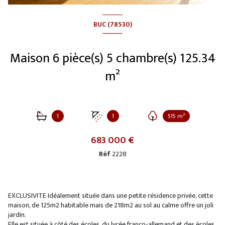
BUC (78530)
Maison 6 pièce(s) 5 chambre(s) 125.34
m²
1
1
515 m²
683 000 €
Réf
2228
EXCLUSIVITE Idéalement située dans une petite résidence privée, cette
maison, de 125m2 habitable mais de 218m2 au sol au calme offre un joli
jardin.
Elle est située à côté des écoles, du lycée franco-allemand et des écoles