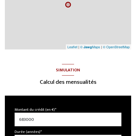
Leaflet
|
©
Maps
|
© OpenStreetMap
Jawg
SIMULATION
Calcul des mensualités
Montant du crédit (en €)*
Durée (années)*