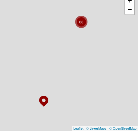
+
−
68
Leaflet
|
©
Maps
|
© OpenStreetMap
Jawg