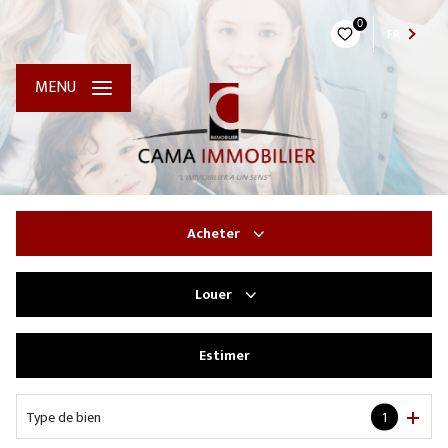
0
FR
MENU
Acheter
Louer
De l'ancien
Estimer
à l'année
Type de bien
1