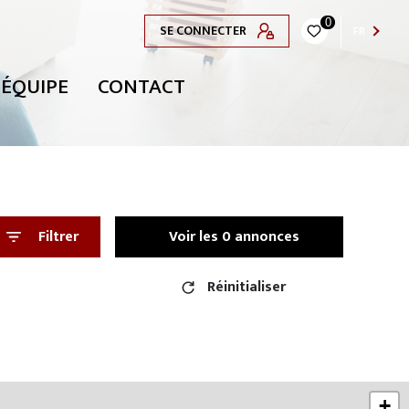
0
SE CONNECTER
FR
 ÉQUIPE
CONTACT
Filtrer
Voir les
0
annonces
Réinitialiser
+