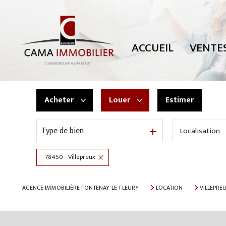
TOUTES NOS
MAISONS
ACCUEIL
VENTE
APPARTEMEN
PARKING
TERRAINS
Acheter
Louer
Estimer
AUTRES
Type de bien
Localisation
De l'ancien
à l'année
78450 - Villepreux
AGENCE IMMOBILIÈRE FONTENAY-LE-FLEURY
LOCATION
VILLEPRE