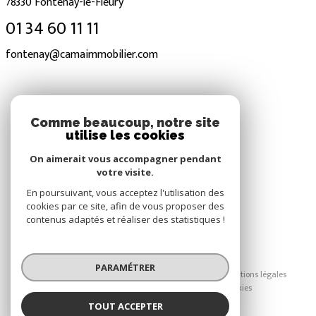
78330
Fontenay-le-Fleury
01 34 60 11 11
fontenay@camaimmobilier.com
NOS RÉSEAUX
Comme beaucoup, notre site
utilise les cookies
Nous suivre
On aimerait vous accompagner pendant
votre visite.
En poursuivant, vous acceptez l'utilisation des
cookies par ce site, afin de vous proposer des
contenus adaptés et réaliser des statistiques !
© 2026 | Tous droits réservés
PARAMÉTRER
Nos honoraires
Nos partenaires
Mentions légales
Admin
Politique RGPD
Cookies
TOUT ACCEPTER