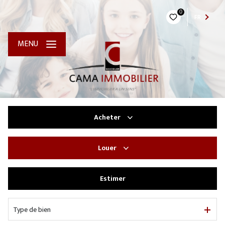
0
FR
MENU
Acheter
Louer
De l'ancien
Estimer
à l'année
Type de bien