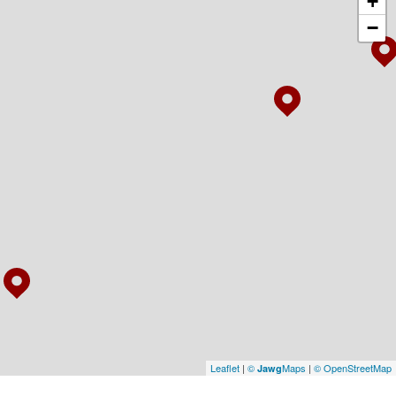
+
−
Leaflet
|
©
Maps
|
© OpenStreetMap
Jawg