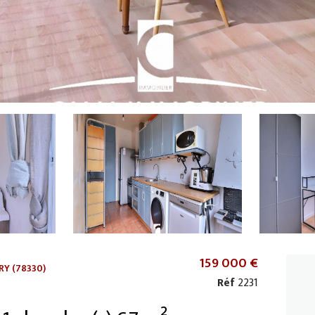
159 000 €
RY (78330)
Réf
2231