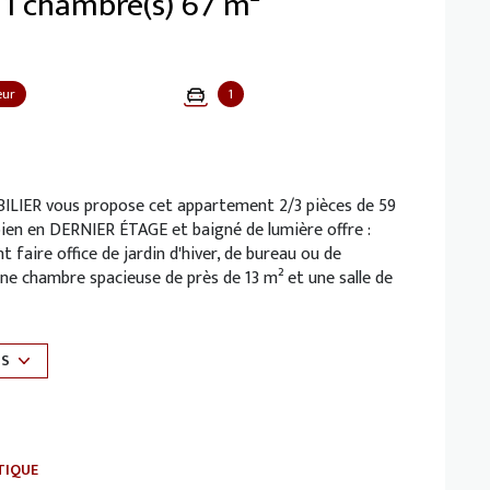
Appartement 3 pièce(s) 1 chambre(s) 67 m²
eur
1
BILIER vous propose cet appartement 2/3 pièces de 59
 bien en DERNIER ÉTAGE et baigné de lumière offre :
 faire office de jardin d'hiver, de bureau ou de
 chambre spacieuse de près de 13 m² et une salle de
ce de parking extérieure.
double-vitrage (DPE D) et volets motorisés /
US
 standing arborée avec ascenseur, gardiennage
 courts de tennis, mini-golf, aire de jeux et à
re, collège, commerces, transports (gare de Fontenay-
s d’agence à la charge du vendeur.
TIQUE