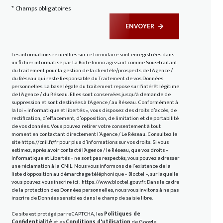
* Champs obligatoires
ENVOYER
Les informations recueillies sur ce formulaire sont enregistrées dans
un fichier informatisé par La Boite Immo agissant comme Sous-traitant
du traitement pour la gestion de la clientèle/prospects de l'Agence /
du Réseau qui reste Responsable du Traitement de vos Données
personnelles. La base légale du traitement repose sur l'intérêt légitime
de l'Agence / du Réseau. Elles sont conservées jusqu'à demande de
suppression et sont destinées à l'Agence / au Réseau. Conformément à
la loi « informatique et libertés », vous disposez des droits d’accès, de
rectification, d’effacement, d’opposition, de limitation et de portabilité
de vos données. Vous pouvez retirer votre consentement à tout
moment en contactant directement l’Agence / Le Réseau. Consultez le
site
https://cnil.fr/fr
pour plus d’informations sur vos droits. Si vous
estimez, après avoir contacté l'Agence / le Réseau, que vos droits «
Informatique et Libertés » ne sont pas respectés, vous pouvez adresser
une réclamation à la CNIL. Nous vous informons de l’existence de la
liste d'opposition au démarchage téléphonique « Bloctel », sur laquelle
vous pouvez vous inscrire ici :
https://www.bloctel.gouv.fr
. Dans le cadre
de la protection des Données personnelles, nous vous invitons à ne pas
inscrire de Données sensibles dans le champ de saisie libre.
Ce site est protégé par reCAPTCHA, les
Politiques de
Confidentialité
et es
Conditions d'utilisation
de Google