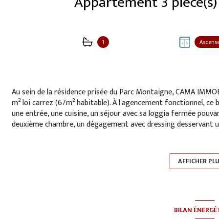
1
Ascens
Au sein de la résidence prisée du Parc Montaigne, CAMA IMMO
m² loi carrez (67m² habitable). À l'agencement fonctionnel, ce
une entrée, une cuisine, un séjour avec sa loggia fermée pouvant
deuxième chambre, un dégagement avec dressing desservant une
bains avec WC. Vous disposez également d'une cave et d'une pla
** SES ATOUTS ** : dernier étage avec une superbe luminosité, 
exposition sud-ouest / nombreux rangements.
AFFICHER PL
Vous apprécierez cet appartement situé dans
une résidence de
24H/24, espaces verts et espace de loisirs avec piscine chauffée,
proximité de toutes commodités : écoles maternelle et primai
le-Fleury ligne N Paris Montparnasse, réseau bus).
Prix de vente : 159 000€ honoraires d’agence inclus / Honoraire
BILAN ÉNERGÉ