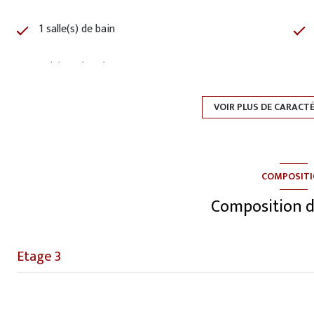
1 salle(s) de bain
cuisine séparée
1 parking(s)
VOIR PLUS DE CARACT
3ème étage
COMPOSIT
ascenseur
Composition d
cave
Etage 3
quartier Le Parc Montaigne
entrée