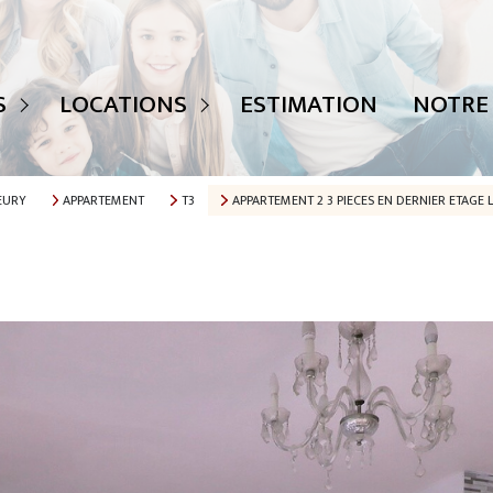
 ANNONCES
TOUTES NOS ANNONCES
S
LOCATIONS
ESTIMATION
NOTRE
TS
MAISONS
APPARTEMENTS
EURY
APPARTEMENT
T3
APPARTEMENT 2 3 PIECES EN DERNIER ETAGE