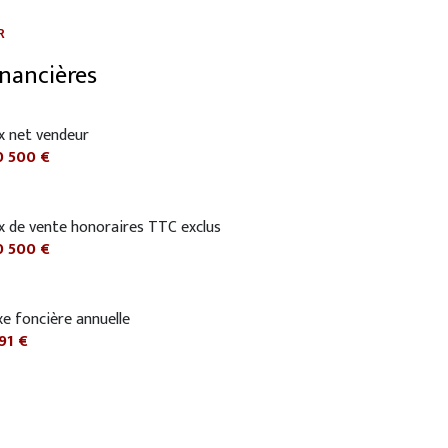
R
inancières
x net vendeur
0 500 €
ix de vente honoraires TTC exclus
0 500 €
e foncière annuelle
291 €