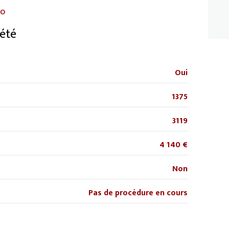
9.93 m²
RO
22 m²
été
7.95 m²
12.63 m²
Oui
4.60 m²
1375
3119
4 140 €
Non
Pas de procédure en cours