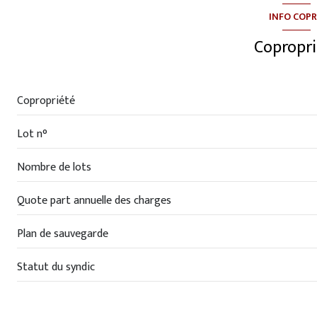
cuisine
INFO COP
salon/sejour
Copropri
loggia
chambre
Copropriété
salle de bain
Lot n°
Nombre de lots
Quote part annuelle des charges
Plan de sauvegarde
Statut du syndic