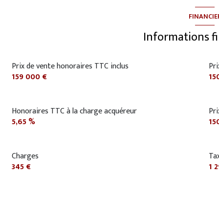
FINANCIE
Informations f
Prix de vente honoraires TTC inclus
Pri
159 000 €
15
Honoraires TTC à la charge acquéreur
Pr
5,65 %
15
Charges
Tax
345 €
1 