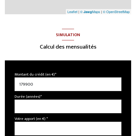
Leaflet
|
©
Maps
|
© OpenStreetMap
Jawg
SIMULATION
Calcul des mensualités
Montant du crédit (en €)*
Durée (années)*
Votre apport (en €) *