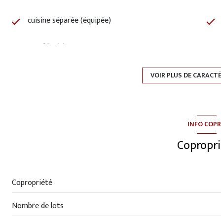
cuisine séparée (équipée)
1 parking(s)
5ème étage
VOIR PLUS DE CARACT
ascenseur
INFO COP
balcon
Copropri
quartier Vendôme
Copropriété
Nombre de lots