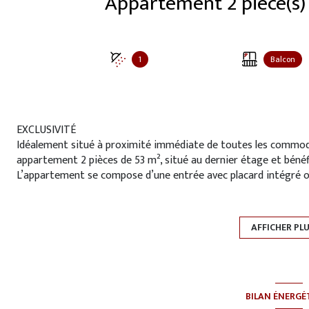
1
Balcon
EXCLUSIVITÉ
Idéalement situé à proximité immédiate de toutes les commodi
appartement 2 pièces de 53 m², situé au dernier étage et bénéf
L’appartement se compose d’une entrée avec placard intégré o
lumineux ouvrant directement sur le balcon, idéal pour profiter
(avec possibilité d’ouverture sur le séjour), d’une chambre con
douche à l’italienne ainsi que d’un WC indépendant. Double vit
AFFICHER PL
ce bien.
Vous bénéficierez également d’une place de parking privative e
de stockage appréciables.
Un véritable atout : le ravalement de façade ainsi que l’isolatio
assemblée générale, seront intégralement financés par le propr
BILAN ÉNERGÉ