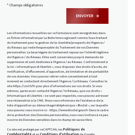
* Champs obligatoires
ENVOYER
Les informations recueillies sur ce formulaire sont enregistrées dans
un fichier informatisé par La Boite Immo agissant comme Sous-traitant
du traitement pour la gestion de la clientèle/prospects de l'Agence /
du Réseau qui reste Responsable du Traitement de vos Données
personnelles. La base légale du traitement repose sur l'intérêt légitime
de l'Agence / du Réseau. Elles sont conservées jusqu'à demande de
suppression et sont destinées à l'Agence / au Réseau. Conformément à
la loi « informatique et libertés », vous disposez des droits d’accès, de
rectification, d’effacement, d’opposition, de limitation et de portabilité
de vos données. Vous pouvez retirer votre consentement à tout
moment en contactant directement l’Agence / Le Réseau. Consultez le
site
https://cnil.fr/fr
pour plus d’informations sur vos droits. Si vous
estimez, après avoir contacté l'Agence / le Réseau, que vos droits «
Informatique et Libertés » ne sont pas respectés, vous pouvez adresser
une réclamation à la CNIL. Nous vous informons de l’existence de la
liste d'opposition au démarchage téléphonique « Bloctel », sur laquelle
vous pouvez vous inscrire ici :
https://www.bloctel.gouv.fr
. Dans le cadre
de la protection des Données personnelles, nous vous invitons à ne pas
inscrire de Données sensibles dans le champ de saisie libre.
Ce site est protégé par reCAPTCHA, les
Politiques de
Confidentialité
et es
Conditions d'utilisation
de Google