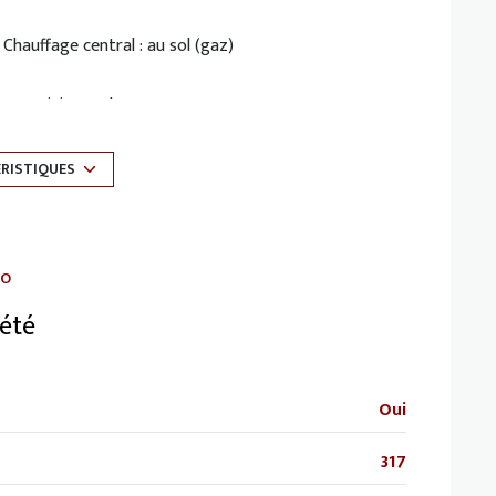
Chauffage central : au sol (gaz)
exposition Sud-Est
5 étage(s)
ÉRISTIQUES
cave
RO
interphone
été
Oui
317