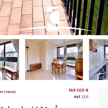
169 500 €
RY (78330)
Réf
2221