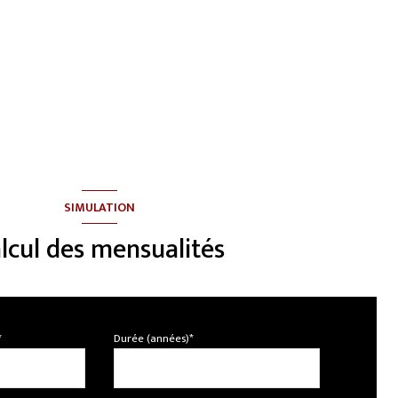
SIMULATION
lcul des mensualités
*
Durée (années)*