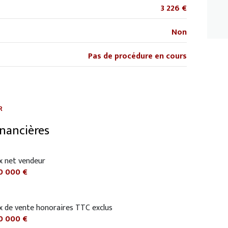
3 226 €
Non
Pas de procédure en cours
R
inancières
x net vendeur
0 000 €
ix de vente honoraires TTC exclus
0 000 €