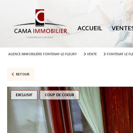
TOUTES NOS
MAISONS
ACCUEIL
VENTE
APPARTEMEN
PARKING
TERRAINS
AGENCE IMMOBILIÈRE FONTENAY-LE-FLEURY
VENTE
FONTENAY LE FL
AUTRES
RETOUR
EXCLUSIF
COUP DE COEUR