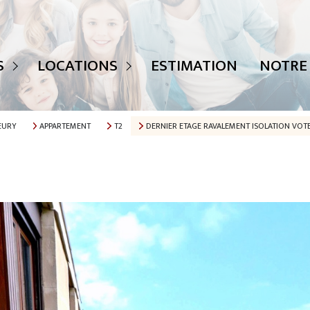
 ANNONCES
TOUTES NOS ANNONCES
S
LOCATIONS
ESTIMATION
NOTRE
TS
MAISONS
APPARTEMENTS
EURY
APPARTEMENT
T2
DERNIER ETAGE RAVALEMENT ISOLATION VOTE